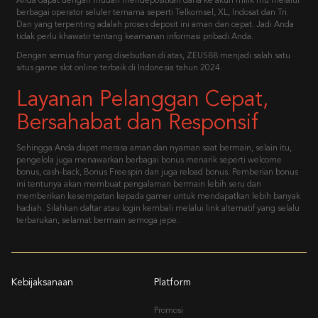
Anda dapat dengan mudah mendepositkan dana ke akun milik mu melalui
berbagai operator seluler ternama seperti Telkomsel, XL, Indosat dan Tri.
Dan yang terpenting adalah proses deposit ini aman dan cepat. Jadi Anda
tidak perlu khawatir tentang keamanan informasi pribadi Anda.
Dengan semua fitur yang disebutkan di atas, ZEUS88 menjadi salah satu
situs game slot online terbaik di Indonesia tahun 2024.
Layanan Pelanggan Cepat,
Bersahabat dan Responsif
Sehingga Anda dapat merasa aman dan nyaman saat bermain, selain itu,
pengelola juga menawarkan berbagai bonus menarik seperti welcome
bonus, cash-back, Bonus Freespin dan juga reload bonus. Pemberian bonus
ini tentunya akan membuat pengalaman bermain lebih seru dan
memberikan kesempatan kepada gamer untuk mendapatkan lebih banyak
hadiah. Silahkan daftar atau login kembali melalui link alternatif yang selalu
terbarukan, selamat bermain semoga jepe.
Kebijaksanaan
Platform
Promosi