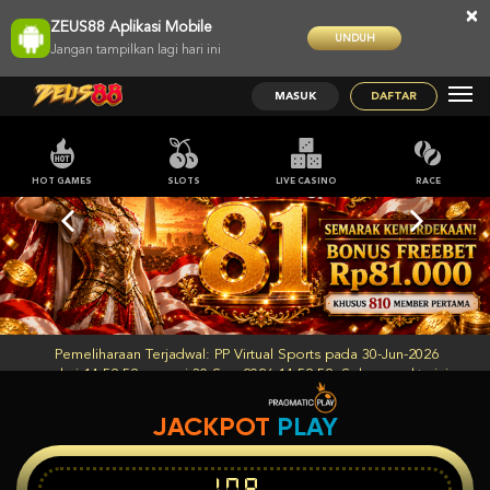
×
ZEUS88 Aplikasi Mobile
UNDUH
Jangan tampilkan lagi hari ini
MASUK
DAFTAR
HOT GAMES
SLOTS
LIVE CASINO
RACE
Pemeliharaan Terjadwal: PP Virtual Sports pada 30-Jun-2026
dari 14.59.59 sampai 30-Sep-2026 14.59.59. Selama waktu ini,
PP Virtual Sports permainan tidak akan tersedia. Kami
memohon maaf atas ketidaknyamanan yang mungkin
JACKPOT
PLAY
ditimbulkan.
Pemeliharaan Terjadwal: MarbleX pada 31-Jul-2026 dari
00.00.00 sampai 31-Jul-2027 00.00.00. Selama waktu ini,
IDR