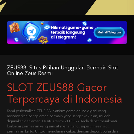
ZEUS88: Situs Pilihan Unggulan Bermain Slot
Online Zeus Resmi
SLOT ZEUS88 Gacor
Terpercaya di Indonesia
Kami perkenalkan ZEUS 88, platform game online digital yang
menawarkan pengalaman bermain yang sangat kekinian, mudah
digunakan dan aman. Di situs resmi ZEUS 88, Anda dapat menikmati
berbagai permainan yang sangat menantang, seperti mesin slot,
permainan kartu. Untuk memulainya cukup dengan deposit pulsa dan