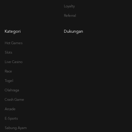
Loyalty
Referral
Kategori
Dukungan
Hot Games
Slots
Live Casino
Race
Togel
Olahraga
Crash Game
Arcade
E-Sports
Sabung Ayam