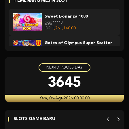
PEMENANG MESIN SLOT
Sweet Bonanza 1000
ggg****8
IDR
1,761,140.00
Gates of Olympus Super Scatter
gr****n
IDR
1,037,940.00
NEX4D POOLS DAY
Sweet Bonanza 1000
ggg****8
3645
IDR
871,000.00
Sugar Rush Super Scatter
Kam, 06-Agt-2026 00.00.00
li****8
IDR
709,600.00
SLOTS GAME BARU
Gates of Olympus Super Scatter
gr****n