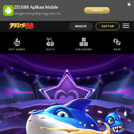
×
ZEUS88 Aplikasi Mobile
UNDUH
Jangan tampilkan lagi hari ini
MASUK
DAFTAR
HOT GAMES
SLOTS
LIVE CASINO
RACE