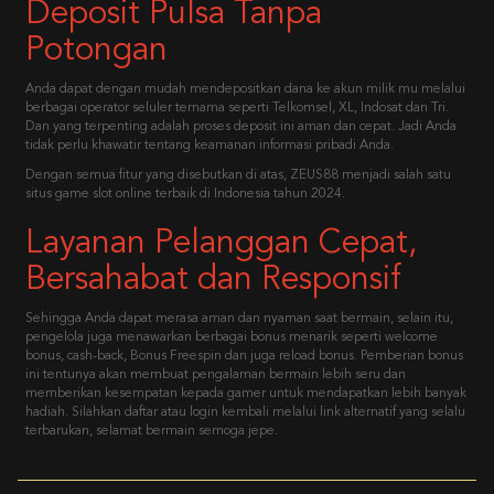
Deposit Pulsa Tanpa
Potongan
Anda dapat dengan mudah mendepositkan dana ke akun milik mu melalui
berbagai operator seluler ternama seperti Telkomsel, XL, Indosat dan Tri.
Dan yang terpenting adalah proses deposit ini aman dan cepat. Jadi Anda
tidak perlu khawatir tentang keamanan informasi pribadi Anda.
Dengan semua fitur yang disebutkan di atas, ZEUS88 menjadi salah satu
situs game slot online terbaik di Indonesia tahun 2024.
Layanan Pelanggan Cepat,
Bersahabat dan Responsif
Sehingga Anda dapat merasa aman dan nyaman saat bermain, selain itu,
pengelola juga menawarkan berbagai bonus menarik seperti welcome
bonus, cash-back, Bonus Freespin dan juga reload bonus. Pemberian bonus
ini tentunya akan membuat pengalaman bermain lebih seru dan
memberikan kesempatan kepada gamer untuk mendapatkan lebih banyak
hadiah. Silahkan daftar atau login kembali melalui link alternatif yang selalu
terbarukan, selamat bermain semoga jepe.