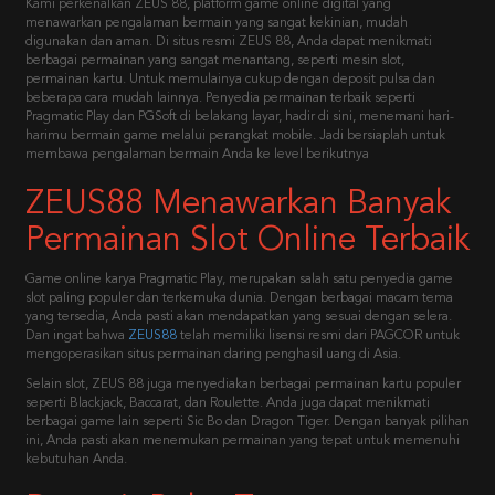
Kami perkenalkan ZEUS 88, platform game online digital yang
menawarkan pengalaman bermain yang sangat kekinian, mudah
digunakan dan aman. Di situs resmi ZEUS 88, Anda dapat menikmati
berbagai permainan yang sangat menantang, seperti mesin slot,
permainan kartu. Untuk memulainya cukup dengan deposit pulsa dan
beberapa cara mudah lainnya. Penyedia permainan terbaik seperti
Pragmatic Play dan PGSoft di belakang layar, hadir di sini, menemani hari-
harimu bermain game melalui perangkat mobile. Jadi bersiaplah untuk
membawa pengalaman bermain Anda ke level berikutnya
ZEUS88 Menawarkan Banyak
Permainan Slot Online Terbaik
Game online karya Pragmatic Play, merupakan salah satu penyedia game
slot paling populer dan terkemuka dunia. Dengan berbagai macam tema
yang tersedia, Anda pasti akan mendapatkan yang sesuai dengan selera.
Dan ingat bahwa
ZEUS88
telah memiliki lisensi resmi dari PAGCOR untuk
mengoperasikan situs permainan daring penghasil uang di Asia.
Selain slot, ZEUS 88 juga menyediakan berbagai permainan kartu populer
seperti Blackjack, Baccarat, dan Roulette. Anda juga dapat menikmati
berbagai game lain seperti Sic Bo dan Dragon Tiger. Dengan banyak pilihan
ini, Anda pasti akan menemukan permainan yang tepat untuk memenuhi
kebutuhan Anda.