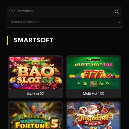
SMARTSOFT
Bao Slot 5X
Multi Hot 100