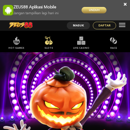
×
ZEUS88 Aplikasi Mobile
UNDUH
Jangan tampilkan lagi hari ini
MASUK
DAFTAR
HOT GAMES
SLOTS
LIVE CASINO
RACE