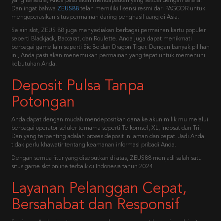
yang tersedia, Anda pasti akan mendapatkan yang sesuai dengan selera.
Dan ingat bahwa
ZEUS88
telah memiliki lisensi resmi dari PAGCOR untuk
mengoperasikan situs permainan daring penghasil uang di Asia.
Selain slot, ZEUS 88 juga menyediakan berbagai permainan kartu populer
seperti Blackjack, Baccarat, dan Roulette. Anda juga dapat menikmati
berbagai game lain seperti Sic Bo dan Dragon Tiger. Dengan banyak pilihan
ini, Anda pasti akan menemukan permainan yang tepat untuk memenuhi
kebutuhan Anda.
Deposit Pulsa Tanpa
Potongan
Anda dapat dengan mudah mendepositkan dana ke akun milik mu melalui
berbagai operator seluler ternama seperti Telkomsel, XL, Indosat dan Tri.
Dan yang terpenting adalah proses deposit ini aman dan cepat. Jadi Anda
tidak perlu khawatir tentang keamanan informasi pribadi Anda.
Dengan semua fitur yang disebutkan di atas, ZEUS88 menjadi salah satu
situs game slot online terbaik di Indonesia tahun 2024.
Layanan Pelanggan Cepat,
Bersahabat dan Responsif