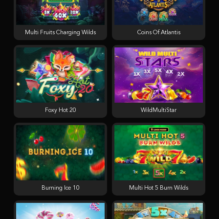
Multi Fruits Charging Wilds
Coins Of Atlantis
Foxy Hot 20
WildMultiStar
Burning Ice 10
Multi Hot 5 Burn Wilds