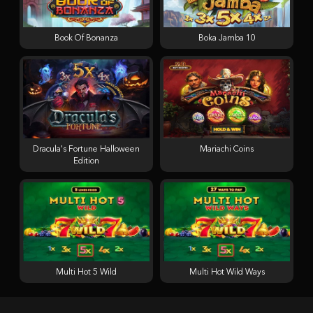
Book Of Bonanza
Boka Jamba 10
Dracula's Fortune Halloween
Mariachi Coins
Edition
Multi Hot 5 Wild
Multi Hot Wild Ways