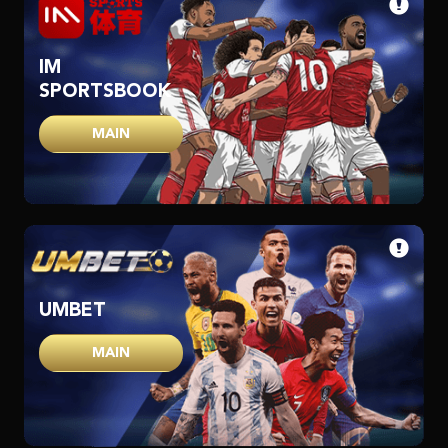
IM
SPORTSBOOK
MAIN
UMBET
MAIN