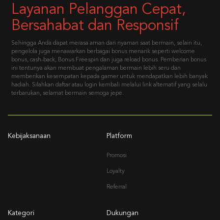
Layanan Pelanggan Cepat,
Bersahabat dan Responsif
Sehingga Anda dapat merasa aman dan nyaman saat bermain, selain itu,
pengelola juga menawarkan berbagai bonus menarik seperti welcome
bonus, cash-back, Bonus Freespin dan juga reload bonus. Pemberian bonus
ini tentunya akan membuat pengalaman bermain lebih seru dan
memberikan kesempatan kepada gamer untuk mendapatkan lebih banyak
hadiah. Silahkan daftar atau login kembali melalui link alternatif yang selalu
terbarukan, selamat bermain semoga jepe.
Kebijaksanaan
Platform
Promosi
Loyalty
Referral
Kategori
Dukungan