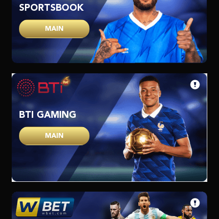
SPORTSBOOK
MAIN
BTI GAMING
MAIN