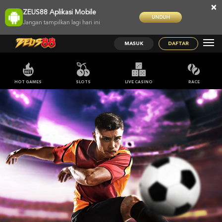
×
ZEUS88 Aplikasi Mobile
UNDUH
Jangan tampilkan lagi hari ini
MASUK
DAFTAR
HOT GAMES
SLOTS
LIVE CASINO
RACE