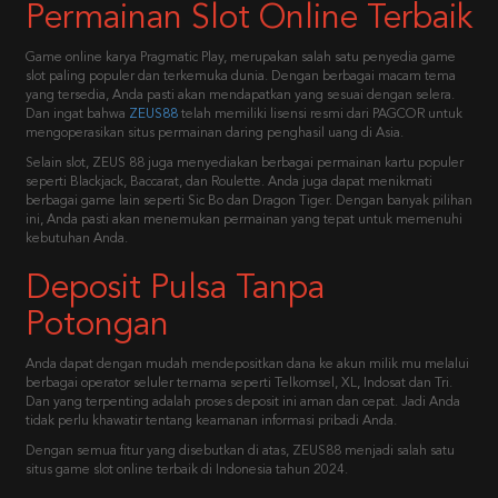
Permainan Slot Online Terbaik
Game online karya Pragmatic Play, merupakan salah satu penyedia game
slot paling populer dan terkemuka dunia. Dengan berbagai macam tema
yang tersedia, Anda pasti akan mendapatkan yang sesuai dengan selera.
Dan ingat bahwa
ZEUS88
telah memiliki lisensi resmi dari PAGCOR untuk
mengoperasikan situs permainan daring penghasil uang di Asia.
Selain slot, ZEUS 88 juga menyediakan berbagai permainan kartu populer
seperti Blackjack, Baccarat, dan Roulette. Anda juga dapat menikmati
berbagai game lain seperti Sic Bo dan Dragon Tiger. Dengan banyak pilihan
ini, Anda pasti akan menemukan permainan yang tepat untuk memenuhi
kebutuhan Anda.
Deposit Pulsa Tanpa
Potongan
Anda dapat dengan mudah mendepositkan dana ke akun milik mu melalui
berbagai operator seluler ternama seperti Telkomsel, XL, Indosat dan Tri.
Dan yang terpenting adalah proses deposit ini aman dan cepat. Jadi Anda
tidak perlu khawatir tentang keamanan informasi pribadi Anda.
Dengan semua fitur yang disebutkan di atas, ZEUS88 menjadi salah satu
situs game slot online terbaik di Indonesia tahun 2024.