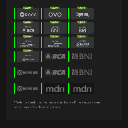
* Selama bank maintenance dan bank offline deposit dan
penarikan tidak dapat diproses