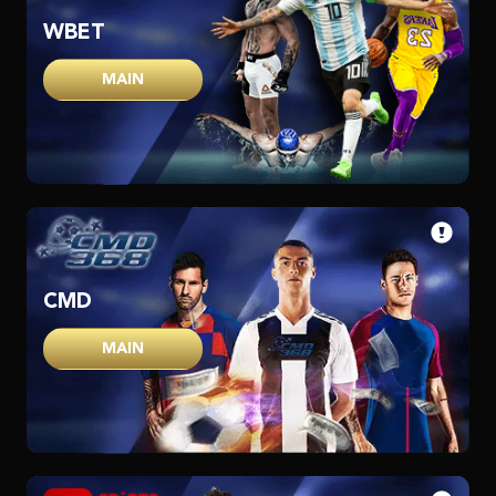
WBET
MAIN
CMD
MAIN