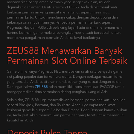
menawarkan pengalaman bermain yang sangat kekinian, mudah
digunakan dan aman. Di situs resmi ZEUS 88, Anda dapat menikmati
berbagai permainan yang sangat menantang, seperti mesin slot,
permainan kartu. Untuk memulainya cukup dengan deposit pulsa dan
beberapa cara mudah lainnya. Penyedia permainan terbaik seperti
Pragmatic Play dan PGSoft di belakang layar, hadir di sini, menemani hari-
harimu bermain game melalui perangkat mobile. Jadi bersiaplah untuk
membawa pengalaman bermain Anda ke level berikutnya
ZEUS88 Menawarkan Banyak
Permainan Slot Online Terbaik
Game online karya Pragmatic Play, merupakan salah satu penyedia game
slot paling populer dan terkemuka dunia. Dengan berbagai macam tema
yang tersedia, Anda pasti akan mendapatkan yang sesuai dengan selera.
Dan ingat bahwa
ZEUS88
telah memiliki lisensi resmi dari PAGCOR untuk
mengoperasikan situs permainan daring penghasil uang di Asia.
Selain slot, ZEUS 88 juga menyediakan berbagai permainan kartu populer
seperti Blackjack, Baccarat, dan Roulette. Anda juga dapat menikmati
berbagai game lain seperti Sic Bo dan Dragon Tiger. Dengan banyak pilihan
ini, Anda pasti akan menemukan permainan yang tepat untuk memenuhi
kebutuhan Anda.