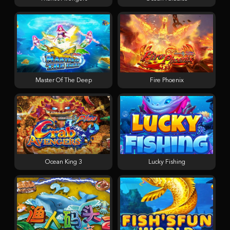
Master Of The Deep
Fire Phoenix
Ocean King 3
Lucky Fishing