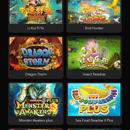
Li Kui Pi Yu
Bird Hunter
Dragon Storm
Insect Paradise
Monster Awaken plus
Sea Food Paradise II Plus