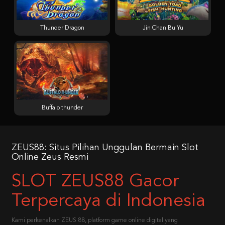
Thunder Dragon
Jin Chan Bu Yu
Buffalo thunder
ZEUS88: Situs Pilihan Unggulan Bermain Slot
Online Zeus Resmi
SLOT ZEUS88 Gacor
Terpercaya di Indonesia
Kami perkenalkan ZEUS 88, platform game online digital yang