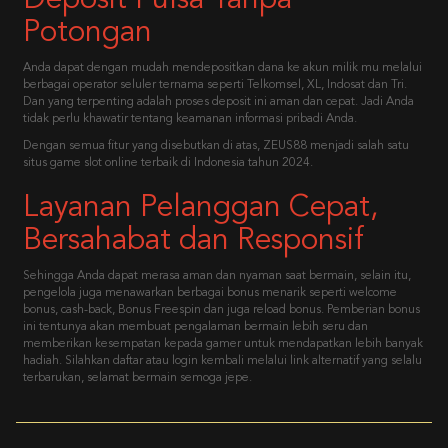
Deposit Pulsa Tanpa
Potongan
Anda dapat dengan mudah mendepositkan dana ke akun milik mu melalui
berbagai operator seluler ternama seperti Telkomsel, XL, Indosat dan Tri.
Dan yang terpenting adalah proses deposit ini aman dan cepat. Jadi Anda
tidak perlu khawatir tentang keamanan informasi pribadi Anda.
Dengan semua fitur yang disebutkan di atas, ZEUS88 menjadi salah satu
situs game slot online terbaik di Indonesia tahun 2024.
Layanan Pelanggan Cepat,
Bersahabat dan Responsif
Sehingga Anda dapat merasa aman dan nyaman saat bermain, selain itu,
pengelola juga menawarkan berbagai bonus menarik seperti welcome
bonus, cash-back, Bonus Freespin dan juga reload bonus. Pemberian bonus
ini tentunya akan membuat pengalaman bermain lebih seru dan
memberikan kesempatan kepada gamer untuk mendapatkan lebih banyak
hadiah. Silahkan daftar atau login kembali melalui link alternatif yang selalu
terbarukan, selamat bermain semoga jepe.