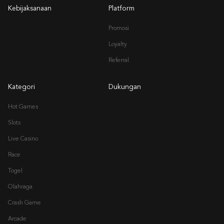
Kebijaksanaan
Platform
Promosi
Loyalty
Referral
Kategori
Dukungan
Hot Games
Slots
Live Casino
Race
Togel
Olahraga
Crash Game
Arcade