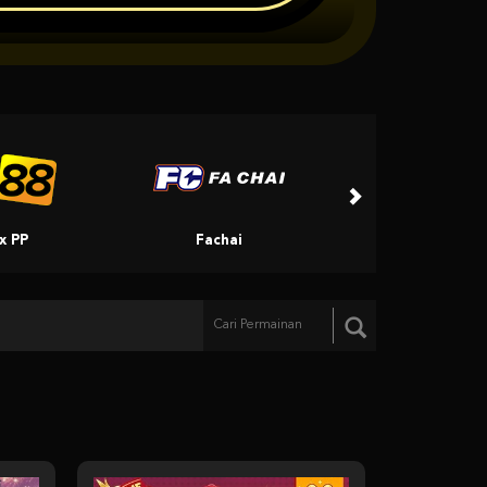
x PP
Fachai
Jili