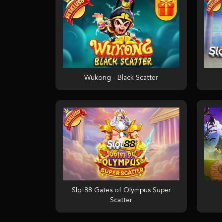
Wukong - Black Scatter
Slot88 Gates of Olympus Super
Scatter