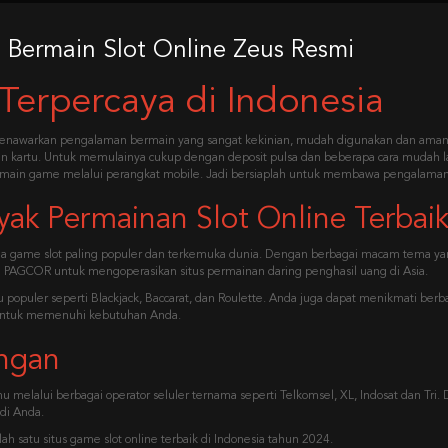
 Bermain Slot Online Zeus Resmi
erpercaya di Indonesia
menawarkan pengalaman bermain yang sangat kekinian, mudah digunakan dan aman.
n kartu. Untuk memulainya cukup dengan deposit pulsa dan beberapa cara mudah lai
 bermain game melalui perangkat mobile. Jadi bersiaplah untuk membawa pengalama
k Permainan Slot Online Terbai
dia game slot paling populer dan terkemuka dunia. Dengan berbagai macam tema ya
ari PAGCOR untuk mengoperasikan situs permainan daring penghasil uang di Asia.
 populer seperti Blackjack, Baccarat, dan Roulette. Anda juga dapat menikmati berb
 untuk memenuhi kebutuhan Anda.
ongan
lalui berbagai operator seluler ternama seperti Telkomsel, XL, Indosat dan Tri. D
adi Anda.
h satu situs game slot online terbaik di Indonesia tahun 2024.