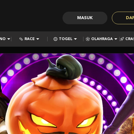
MASUK
DA
INO
RACE
TOGEL
OLAHRAGA
CRA