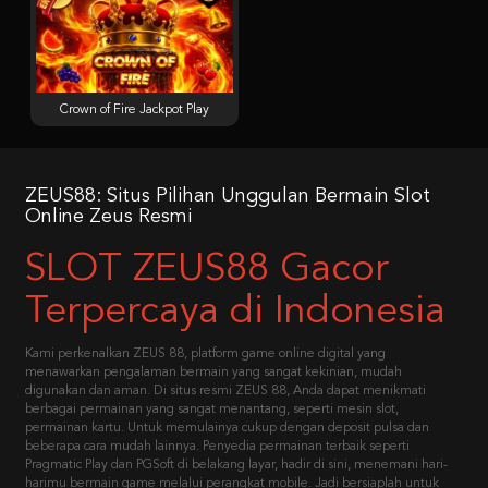
Crown of Fire Jackpot Play
ZEUS88: Situs Pilihan Unggulan Bermain Slot
Online Zeus Resmi
SLOT ZEUS88 Gacor
Terpercaya di Indonesia
Kami perkenalkan ZEUS 88, platform game online digital yang
menawarkan pengalaman bermain yang sangat kekinian, mudah
digunakan dan aman. Di situs resmi ZEUS 88, Anda dapat menikmati
berbagai permainan yang sangat menantang, seperti mesin slot,
permainan kartu. Untuk memulainya cukup dengan deposit pulsa dan
beberapa cara mudah lainnya. Penyedia permainan terbaik seperti
Pragmatic Play dan PGSoft di belakang layar, hadir di sini, menemani hari-
harimu bermain game melalui perangkat mobile. Jadi bersiaplah untuk