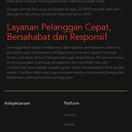
tidak perlu khawatir tentang keamanan informasi pribadi Anda.
Dengan semua fitur yang disebutkan di atas, ZEUS88 menjadi salah satu
situs game slot online terbaik di Indonesia tahun 2024.
Layanan Pelanggan Cepat,
Bersahabat dan Responsif
Sehingga Anda dapat merasa aman dan nyaman saat bermain, selain itu,
pengelola juga menawarkan berbagai bonus menarik seperti welcome
bonus, cash-back, Bonus Freespin dan juga reload bonus. Pemberian bonus
ini tentunya akan membuat pengalaman bermain lebih seru dan
memberikan kesempatan kepada gamer untuk mendapatkan lebih banyak
hadiah. Silahkan daftar atau login kembali melalui link alternatif yang selalu
terbarukan, selamat bermain semoga jepe.
Kebijaksanaan
Platform
Promosi
Loyalty