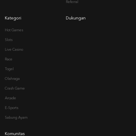
Referral
Kategori
Dukungan
Hot Games
Slots
Live Casino
Race
Togel
Olahraga
Crash Game
Arcade
E-Sports
Sabung Ayam
Komunitas