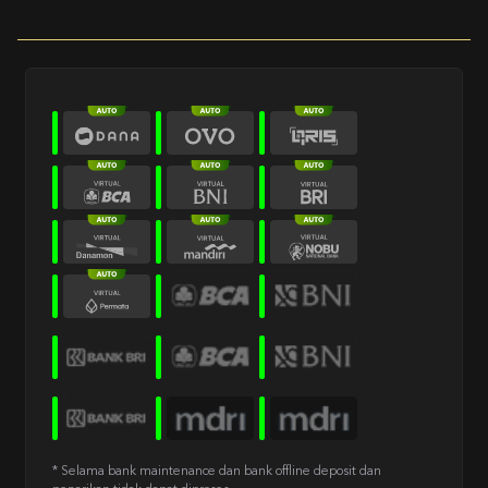
* Selama bank maintenance dan bank offline deposit dan