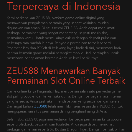
Terpercaya di Indonesia
Kami perkenalkan ZEUS 88, platform game online digital yang
menawarkan pengalaman bermain yang sangat kekinian, mudah
digunakan dan aman. Di situs resmi ZEUS 88, Anda dapat menikmati
berbagai permainan yang sangat menantang, seperti mesin slot,
permainan kartu. Untuk memulainya cukup dengan deposit pulsa dan
beberapa cara mudah lainnya. Penyedia permainan terbaik seperti
Pragmatic Play dan PGSoft di belakang layar, hadir di sini, menemani hari-
harimu bermain game melalui perangkat mobile. Jadi bersiaplah untuk
membawa pengalaman bermain Anda ke level berikutnya
ZEUS88 Menawarkan Banyak
Permainan Slot Online Terbaik
Game online karya Pragmatic Play, merupakan salah satu penyedia game
slot paling populer dan terkemuka dunia. Dengan berbagai macam tema
yang tersedia, Anda pasti akan mendapatkan yang sesuai dengan selera.
Dan ingat bahwa
ZEUS88
telah memiliki lisensi resmi dari PAGCOR untuk
mengoperasikan situs permainan daring penghasil uang di Asia.
Selain slot, ZEUS 88 juga menyediakan berbagai permainan kartu populer
seperti Blackjack, Baccarat, dan Roulette. Anda juga dapat menikmati
berbagai game lain seperti Sic Bo dan Dragon Tiger. Dengan banyak pilihan