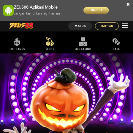
×
ZEUS88 Aplikasi Mobile
UNDUH
Jangan tampilkan lagi hari ini
MASUK
DAFTAR
HOT GAMES
SLOTS
LIVE CASINO
RACE