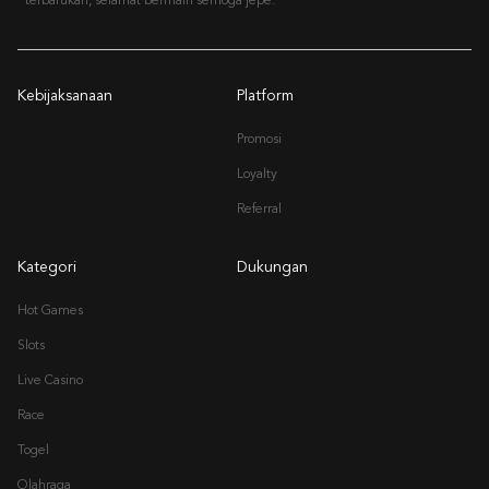
terbarukan, selamat bermain semoga jepe.
Kebijaksanaan
Platform
Promosi
Loyalty
Referral
Kategori
Dukungan
Hot Games
Slots
Live Casino
Race
Togel
Olahraga