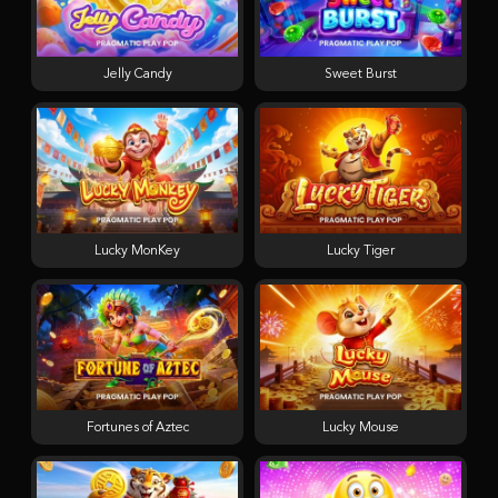
Jelly Candy
Sweet Burst
Lucky MonKey
Lucky Tiger
Fortunes of Aztec
Lucky Mouse