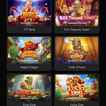
777 Rush
Tut's Treasure Tower
Happy Dragon
Code of Cairo
Dino Drop
Lucky Dog