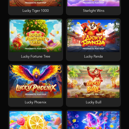
Lucky Tiger 1000
Starlight Wins
Lucky Fortune Tree
Lucky Panda
Lucky Phoenix
Lucky Bull