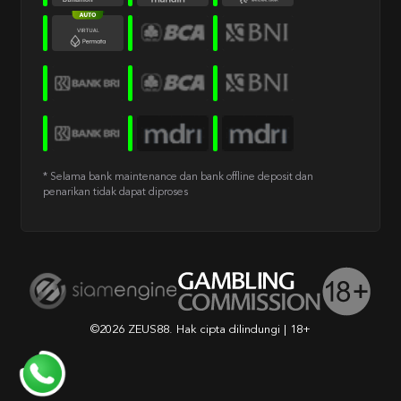
* Selama bank maintenance dan bank offline deposit dan
penarikan tidak dapat diproses
©2026 ZEUS88. Hak cipta dilindungi | 18+