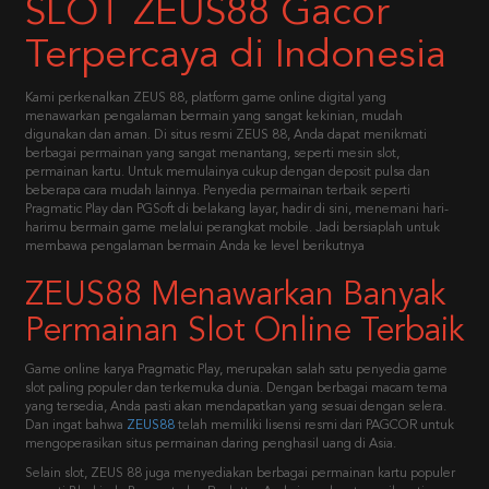
SLOT ZEUS88 Gacor
Terpercaya di Indonesia
Kami perkenalkan ZEUS 88, platform game online digital yang
menawarkan pengalaman bermain yang sangat kekinian, mudah
digunakan dan aman. Di situs resmi ZEUS 88, Anda dapat menikmati
berbagai permainan yang sangat menantang, seperti mesin slot,
permainan kartu. Untuk memulainya cukup dengan deposit pulsa dan
beberapa cara mudah lainnya. Penyedia permainan terbaik seperti
Pragmatic Play dan PGSoft di belakang layar, hadir di sini, menemani hari-
harimu bermain game melalui perangkat mobile. Jadi bersiaplah untuk
membawa pengalaman bermain Anda ke level berikutnya
ZEUS88 Menawarkan Banyak
Permainan Slot Online Terbaik
Game online karya Pragmatic Play, merupakan salah satu penyedia game
slot paling populer dan terkemuka dunia. Dengan berbagai macam tema
yang tersedia, Anda pasti akan mendapatkan yang sesuai dengan selera.
Dan ingat bahwa
ZEUS88
telah memiliki lisensi resmi dari PAGCOR untuk
mengoperasikan situs permainan daring penghasil uang di Asia.
Selain slot, ZEUS 88 juga menyediakan berbagai permainan kartu populer